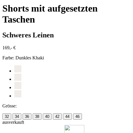
Shorts mit aufgesetzten
Taschen
Schweres Leinen
169,- €
Farbe:
Dunkles Khaki
Grösse:
32
34
36
38
40
42
44
46
ausverkauft