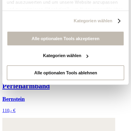
und auszuwerten und um unsere Website anzupassen
und zu optimieren ("Analytics"), um Nutzungsprofile über
die von Ihnen angeklickte Werbung und Ihre Interessen
Kategorien wählen
zu erstellen, um personalisierte Werbung auszuliefern,
um Sie auf anderen Websites wiederzuerkennen und um
Sie erneut mit Werbung anzusprechen sowie um unsere
Alle optionalen Tools akzeptieren
Werbekampagnen auszuwerten ("Marketing").
Kategorien wählen
Ihre Daten werden mit Dienstanbietern geteilt, die wir in
der Datenschutzerklärung genauer auflisten oder wenn
Sie auf "Kategorien wählen" klicken.
Alle optionalen Tools ablehnen
Perlenarmband
Indem Sie auf "Alle optionalen Tools akzeptieren" klicken,
erklären Sie sich mit der Nutzung der optionalen Tools
Bernstein
wie zuvor beschrieben einverstanden.
110,- €
Sie können Ihre Einwilligung jederzeit anpassen oder für
die Zukunft widerrufen.