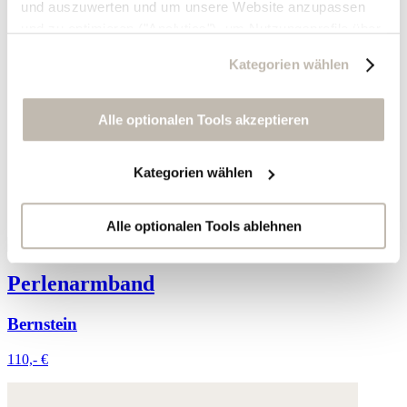
und auszuwerten und um unsere Website anzupassen
und zu optimieren ("Analytics"), um Nutzungsprofile über
die von Ihnen angeklickte Werbung und Ihre Interessen
Kategorien wählen
zu erstellen, um personalisierte Werbung auszuliefern,
um Sie auf anderen Websites wiederzuerkennen und um
Sie erneut mit Werbung anzusprechen sowie um unsere
Alle optionalen Tools akzeptieren
Werbekampagnen auszuwerten ("Marketing").
Kategorien wählen
Ihre Daten werden mit Dienstanbietern geteilt, die wir in
der Datenschutzerklärung genauer auflisten oder wenn
Sie auf "Kategorien wählen" klicken.
Alle optionalen Tools ablehnen
Indem Sie auf "Alle optionalen Tools akzeptieren" klicken,
Perlenarmband
erklären Sie sich mit der Nutzung der optionalen Tools
wie zuvor beschrieben einverstanden.
Bernstein
Sie können Ihre Einwilligung jederzeit anpassen oder für
110,- €
die Zukunft widerrufen.