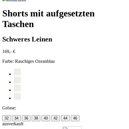
Shorts mit aufgesetzten
Taschen
Schweres Leinen
169,- €
Farbe:
Rauchiges Ozeanblau
Grösse:
32
34
36
38
40
42
44
46
ausverkauft