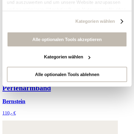
und auszuwerten und um unsere Website anzupassen
und zu optimieren ("Analytics"), um Nutzungsprofile über
die von Ihnen angeklickte Werbung und Ihre Interessen
Kategorien wählen
zu erstellen, um personalisierte Werbung auszuliefern,
um Sie auf anderen Websites wiederzuerkennen und um
Sie erneut mit Werbung anzusprechen sowie um unsere
Alle optionalen Tools akzeptieren
Werbekampagnen auszuwerten ("Marketing").
Kategorien wählen
Ihre Daten werden mit Dienstanbietern geteilt, die wir in
der Datenschutzerklärung genauer auflisten oder wenn
Sie auf "Kategorien wählen" klicken.
Alle optionalen Tools ablehnen
Perlenarmband
Indem Sie auf "Alle optionalen Tools akzeptieren" klicken,
erklären Sie sich mit der Nutzung der optionalen Tools
Bernstein
wie zuvor beschrieben einverstanden.
110,- €
Sie können Ihre Einwilligung jederzeit anpassen oder für
die Zukunft widerrufen.