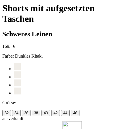
Shorts mit aufgesetzten
Taschen
Schweres Leinen
169,- €
Farbe:
Dunkles Khaki
Grösse:
32
34
36
38
40
42
44
46
ausverkauft