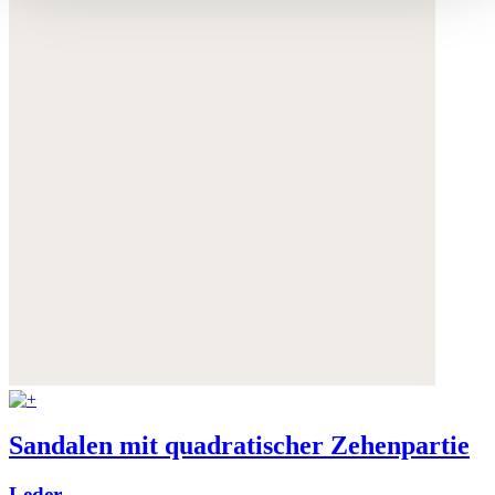
Sie können Ihre Einwilligung jederzeit anpassen oder für
die Zukunft widerrufen.
Weitere Informationen:
Datenschutz
,
Impressum
und
AGB
Sandalen mit quadratischer Zehenpartie
Leder