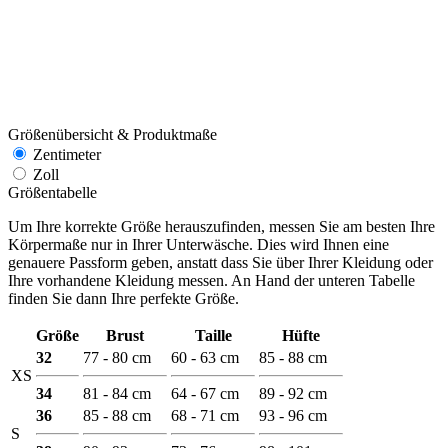
Größenübersicht & Produktmaße
Zentimeter
Zoll
Größentabelle
Um Ihre korrekte Größe herauszufinden, messen Sie am besten Ihre
Körpermaße nur in Ihrer Unterwäsche. Dies wird Ihnen eine
genauere Passform geben, anstatt dass Sie über Ihrer Kleidung oder
Ihre vorhandene Kleidung messen. An Hand der unteren Tabelle
finden Sie dann Ihre perfekte Größe.
Größe
Brust
Taille
Hüfte
32
77 - 80 cm
60 - 63 cm
85 - 88 cm
XS
34
81 - 84 cm
64 - 67 cm
89 - 92 cm
36
85 - 88 cm
68 - 71 cm
93 - 96 cm
S