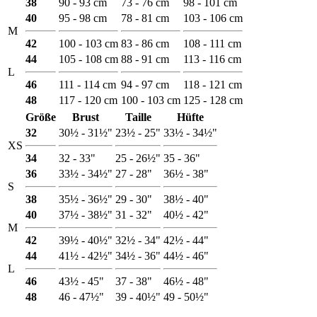
38
90 - 93 cm
73 - 76 cm
98 - 101 cm
40
95 - 98 cm
78 - 81 cm
103 - 106 cm
M
42
100 - 103 cm
83 - 86 cm
108 - 111 cm
44
105 - 108 cm
88 - 91 cm
113 - 116 cm
L
46
111 - 114 cm
94 - 97 cm
118 - 121 cm
48
117 - 120 cm
100 - 103 cm
125 - 128 cm
Größe
Brust
Taille
Hüfte
32
30½ - 31½"
23½ - 25"
33½ - 34½"
XS
34
32 - 33"
25 - 26½"
35 - 36"
36
33½ - 34½"
27 - 28"
36½ - 38"
S
38
35½ - 36½"
29 - 30"
38½ - 40"
40
37½ - 38½"
31 - 32"
40½ - 42"
M
42
39½ - 40½"
32½ - 34"
42½ - 44"
44
41½ - 42½"
34½ - 36"
44½ - 46"
L
46
43½ - 45"
37 - 38"
46½ - 48"
48
46 - 47½"
39 - 40½"
49 - 50½"