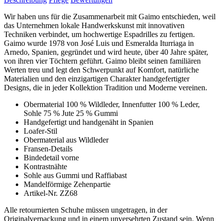
Wir haben uns für die Zusammenarbeit mit Gaimo entschieden, weil
das Unternehmen lokale Handwerkskunst mit innovativen
Techniken verbindet, um hochwertige Espadrilles zu fertigen.
Gaimo wurde 1978 von José Luis und Esmeralda Iturriaga in
Arnedo, Spanien, gegründet und wird heute, über 40 Jahre später,
von ihren vier Töchtern geführt. Gaimo bleibt seinen familiären
Werten treu und legt den Schwerpunkt auf Komfort, natürliche
Materialien und den einzigartigen Charakter handgefertigter
Designs, die in jeder Kollektion Tradition und Moderne vereinen.
Obermaterial 100 % Wildleder, Innenfutter 100 % Leder,
Sohle 75 % Jute 25 % Gummi
Handgefertigt und handgenäht in Spanien
Loafer-Stil
Obermaterial aus Wildleder
Fransen-Details
Bindedetail vorne
Kontrastnähte
Sohle aus Gummi und Raffiabast
Mandelförmige Zehenpartie
Artikel-Nr. ZZ68
Alle retournierten Schuhe müssen ungetragen, in der
Originalverpackung und in einem unversehrten Zustand sein. Wenn