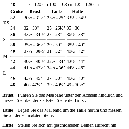
48
117 - 120 cm
100 - 103 cm
125 - 128 cm
Größe
Brust
Taille
Hüfte
32
30½ - 31½"
23½ - 25"
33½ - 34½"
XS
34
32 - 33"
25 - 26½"
35 - 36"
36
33½ - 34½"
27 - 28"
36½ - 38"
S
38
35½ - 36½"
29 - 30"
38½ - 40"
40
37½ - 38½"
31 - 32"
40½ - 42"
M
42
39½ - 40½"
32½ - 34"
42½ - 44"
44
41½ - 42½"
34½ - 36"
44½ - 46"
L
46
43½ - 45"
37 - 38"
46½ - 48"
48
46 - 47½"
39 - 40½"
49 - 50½"
Brust ‒
Führen Sie das Maßband unter den Achseln hindurch und
messen Sie über der stärksten Stelle der Brust.
Taille ‒
Legen Sie das Maßband um die Taille herum und messen
Sie an der schmalsten Stelle.
Hüfte ‒
Stellen Sie sich mit geschlossenen Beinen aufrecht hin,