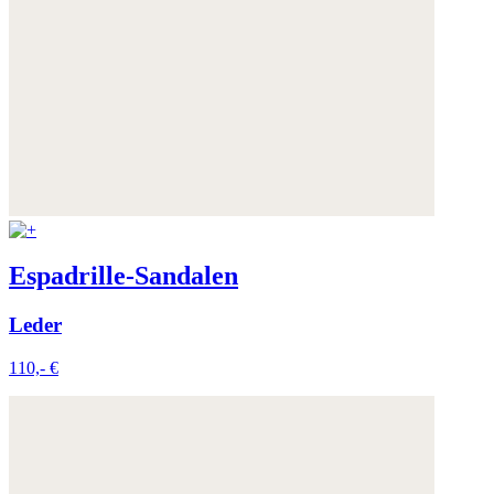
die Zukunft widerrufen.
Weitere Informationen:
Datenschutz
,
Impressum
und
AGB
Espadrille-Sandalen
Leder
110,- €