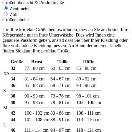
Größenübersicht & Produktmaße
Zentimeter
Zoll
Größentabelle
Um Ihre korrekte Größe herauszufinden, messen Sie am besten Ihre
Körpermaße nur in Ihrer Unterwäsche. Dies wird Ihnen eine
genauere Passform geben, anstatt dass Sie über Ihrer Kleidung oder
Ihre vorhandene Kleidung messen. An Hand der unteren Tabelle
finden Sie dann Ihre perfekte Größe.
Größe
Brust
Taille
Hüfte
32
77 - 80 cm
60 - 63 cm
85 - 88 cm
XS
34
81 - 84 cm
64 - 67 cm
89 - 92 cm
36
85 - 88 cm
68 - 71 cm
93 - 96 cm
S
38
90 - 93 cm
73 - 76 cm
98 - 101 cm
40
95 - 98 cm
78 - 81 cm
103 - 106 cm
M
42
100 - 103 cm
83 - 86 cm
108 - 111 cm
44
105 - 108 cm
88 - 91 cm
113 - 116 cm
L
46
111 - 114 cm
94 - 97 cm
118 - 121 cm