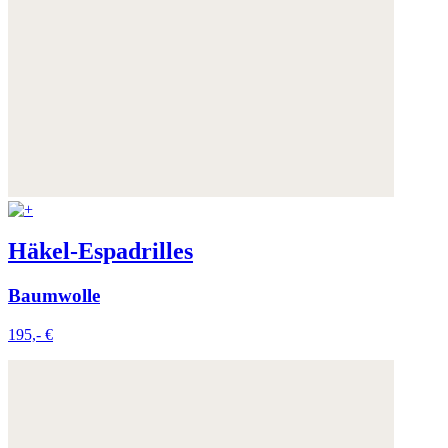
die Zukunft widerrufen.
Weitere Informationen:
Datenschutz
,
Impressum
und
AGB
Häkel-Espadrilles
Baumwolle
195,- €