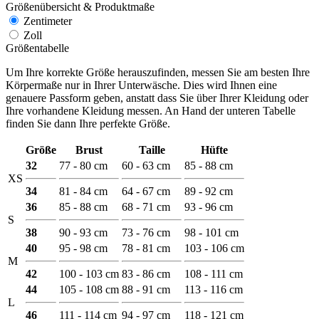
Größenübersicht & Produktmaße
Zentimeter
Zoll
Größentabelle
Um Ihre korrekte Größe herauszufinden, messen Sie am besten Ihre
Körpermaße nur in Ihrer Unterwäsche. Dies wird Ihnen eine
genauere Passform geben, anstatt dass Sie über Ihrer Kleidung oder
Ihre vorhandene Kleidung messen. An Hand der unteren Tabelle
finden Sie dann Ihre perfekte Größe.
Größe
Brust
Taille
Hüfte
32
77 - 80 cm
60 - 63 cm
85 - 88 cm
XS
34
81 - 84 cm
64 - 67 cm
89 - 92 cm
36
85 - 88 cm
68 - 71 cm
93 - 96 cm
S
38
90 - 93 cm
73 - 76 cm
98 - 101 cm
40
95 - 98 cm
78 - 81 cm
103 - 106 cm
M
42
100 - 103 cm
83 - 86 cm
108 - 111 cm
44
105 - 108 cm
88 - 91 cm
113 - 116 cm
L
46
111 - 114 cm
94 - 97 cm
118 - 121 cm