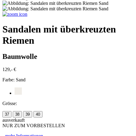
Sandalen mit überkreuzten
Riemen
Baumwolle
129,- €
Farbe:
Sand
Grösse:
37
38
39
40
ausverkauft
NUR ZUM VORBESTELLEN
-
mehr Informationen