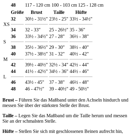
48
117 - 120 cm
100 - 103 cm
125 - 128 cm
Größe
Brust
Taille
Hüfte
32
30½ - 31½"
23½ - 25"
33½ - 34½"
XS
34
32 - 33"
25 - 26½"
35 - 36"
36
33½ - 34½"
27 - 28"
36½ - 38"
S
38
35½ - 36½"
29 - 30"
38½ - 40"
40
37½ - 38½"
31 - 32"
40½ - 42"
M
42
39½ - 40½"
32½ - 34"
42½ - 44"
44
41½ - 42½"
34½ - 36"
44½ - 46"
L
46
43½ - 45"
37 - 38"
46½ - 48"
48
46 - 47½"
39 - 40½"
49 - 50½"
Brust ‒
Führen Sie das Maßband unter den Achseln hindurch und
messen Sie über der stärksten Stelle der Brust.
Taille ‒
Legen Sie das Maßband um die Taille herum und messen
Sie an der schmalsten Stelle.
Hüfte ‒
Stellen Sie sich mit geschlossenen Beinen aufrecht hin,