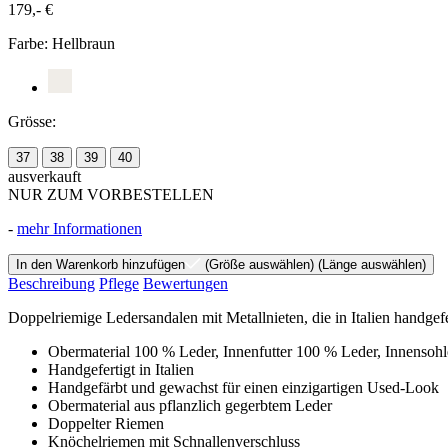
179,- €
Farbe:
Hellbraun
Grösse:
37
38
39
40
ausverkauft
NUR ZUM VORBESTELLEN
-
mehr Informationen
In den Warenkorb hinzufügen
(Größe auswählen)
(Länge auswählen)
Beschreibung
Pflege
Bewertungen
Doppelriemige Ledersandalen mit Metallnieten, die in Italien handge
Obermaterial 100 % Leder, Innenfutter 100 % Leder, Innensohl
Handgefertigt in Italien
Handgefärbt und gewachst für einen einzigartigen Used-Look
Obermaterial aus pflanzlich gegerbtem Leder
Doppelter Riemen
Knöchelriemen mit Schnallenverschluss