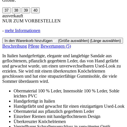
Grösse:
37
38
39
40
ausverkauft
NUR ZUM VORBESTELLEN
-
mehr Informationen
In den Warenkorb hinzufügen
(Größe auswählen)
(Länge auswählen)
Beschreibung
Pflege
Bewertungen
(5)
In Italien handgefertigte, elegante und langlebige Sandale aus
geflochtenem, pflanzlich gegerbtem Leder, das von Hand gefärbt
und gewachst wurde, um einen unverwechselbaren Used-Look zu
erzielen. Sie wird mit einem überkreuzten Knöchelriemen
geschlossen und hat eine strapazierfähige Gummisohle, die viele
Sommer überdauern wird.
Obermaterial 100 % Leder, Innensohle 100 % Leder, Sohle
leichtes PVC
Handgefertigt in Italien
Handgefärbt und gewachst für einen einzigartigen Used-Look
Obermaterial aus pflanzlich gegerbtem Leder
Einzelner Riemen mit handgeflochtenem Design
Überkreuzter Knöchelriemen
Verstellbarer Schnallenverschluss in verwitterter Optik