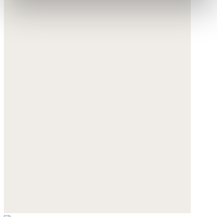
erklären Sie sich mit der Nutzung der optionalen Tools
wie zuvor beschrieben einverstanden.
Sie können Ihre Einwilligung jederzeit anpassen oder für
die Zukunft widerrufen.
Weitere Informationen:
Datenschutz
,
Impressum
und
AGB