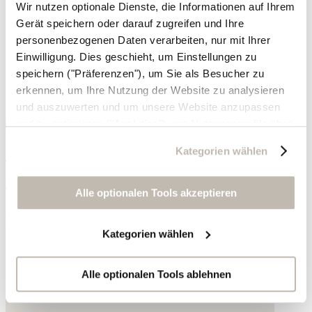
Wir nutzen optionale Dienste, die Informationen auf Ihrem
Gerät speichern oder darauf zugreifen und Ihre
personenbezogenen Daten verarbeiten, nur mit Ihrer
Einwilligung. Dies geschieht, um Einstellungen zu
speichern ("Präferenzen"), um Sie als Besucher zu
erkennen, um Ihre Nutzung der Website zu analysieren
und auszuwerten und um unsere Website anzupassen
und zu optimieren ("Analytics"), um Nutzungsprofile über
die von Ihnen angeklickte Werbung und Ihre Interessen
Schnallen-Sandalen
Kategorien wählen
zu erstellen, um personalisierte Werbung auszuliefern,
um Sie auf anderen Websites wiederzuerkennen und um
Leder
Sie erneut mit Werbung anzusprechen sowie um unsere
Alle optionalen Tools akzeptieren
Werbekampagnen auszuwerten ("Marketing").
158,- €
Kategorien wählen
Ihre Daten werden mit Dienstanbietern geteilt, die wir in
der Datenschutzerklärung genauer auflisten oder wenn
Sie auf "Kategorien wählen" klicken.
Alle optionalen Tools ablehnen
Indem Sie auf "Alle optionalen Tools akzeptieren" klicken,