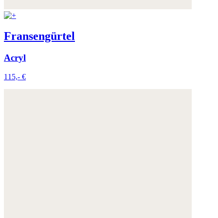
Fransengürtel
Acryl
115,- €