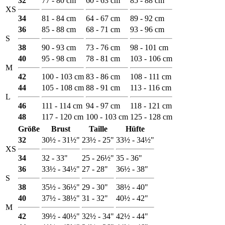
32
77 - 80 cm
60 - 63 cm
85 - 88 cm
XS
34
81 - 84 cm
64 - 67 cm
89 - 92 cm
36
85 - 88 cm
68 - 71 cm
93 - 96 cm
S
38
90 - 93 cm
73 - 76 cm
98 - 101 cm
40
95 - 98 cm
78 - 81 cm
103 - 106 cm
M
42
100 - 103 cm
83 - 86 cm
108 - 111 cm
44
105 - 108 cm
88 - 91 cm
113 - 116 cm
L
46
111 - 114 cm
94 - 97 cm
118 - 121 cm
48
117 - 120 cm
100 - 103 cm
125 - 128 cm
Größe
Brust
Taille
Hüfte
32
30½ - 31½"
23½ - 25"
33½ - 34½"
XS
34
32 - 33"
25 - 26½"
35 - 36"
36
33½ - 34½"
27 - 28"
36½ - 38"
S
38
35½ - 36½"
29 - 30"
38½ - 40"
40
37½ - 38½"
31 - 32"
40½ - 42"
M
42
39½ - 40½"
32½ - 34"
42½ - 44"