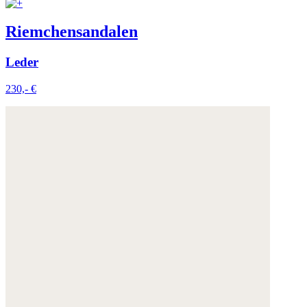
Riemchensandalen
Leder
230,- €