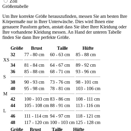
Zoll
Größentabelle
Um Ihre korrekte Größe herauszufinden, messen Sie am besten Ihre
Körpermaße nur in Ihrer Unterwäsche. Dies wird Ihnen eine
genauere Passform geben, anstatt dass Sie über Ihrer Kleidung oder
Ihre vorhandene Kleidung messen. An Hand der unteren Tabelle
finden Sie dann Ihre perfekte Größe.
Größe
Brust
Taille
Hüfte
32
77 - 80 cm
60 - 63 cm
85 - 88 cm
XS
34
81 - 84 cm
64 - 67 cm
89 - 92 cm
36
85 - 88 cm
68 - 71 cm
93 - 96 cm
S
38
90 - 93 cm
73 - 76 cm
98 - 101 cm
40
95 - 98 cm
78 - 81 cm
103 - 106 cm
M
42
100 - 103 cm
83 - 86 cm
108 - 111 cm
44
105 - 108 cm
88 - 91 cm
113 - 116 cm
L
46
111 - 114 cm
94 - 97 cm
118 - 121 cm
48
117 - 120 cm
100 - 103 cm
125 - 128 cm
Größe
Brust
Taille
Hüfte