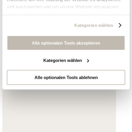
Baumwolle
und auszuwerten und um unsere Website anzupassen
129,- €
und zu optimieren ("Analytics"), um Nutzungsprofile über
die von Ihnen angeklickte Werbung und Ihre Interessen
Kategorien wählen
zu erstellen, um personalisierte Werbung auszuliefern,
um Sie auf anderen Websites wiederzuerkennen und um
Sie erneut mit Werbung anzusprechen sowie um unsere
Alle optionalen Tools akzeptieren
Werbekampagnen auszuwerten ("Marketing").
Kategorien wählen
Ihre Daten werden mit Dienstanbietern geteilt, die wir in
der Datenschutzerklärung genauer auflisten oder wenn
Sie auf "Kategorien wählen" klicken.
Alle optionalen Tools ablehnen
Indem Sie auf "Alle optionalen Tools akzeptieren" klicken,
erklären Sie sich mit der Nutzung der optionalen Tools
wie zuvor beschrieben einverstanden.
Sie können Ihre Einwilligung jederzeit anpassen oder für
die Zukunft widerrufen.