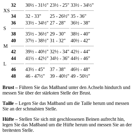
32
30½ - 31½"
23½ - 25"
33½ - 34½"
XS
34
32 - 33"
25 - 26½"
35 - 36"
36
33½ - 34½"
27 - 28"
36½ - 38"
S
38
35½ - 36½"
29 - 30"
38½ - 40"
40
37½ - 38½"
31 - 32"
40½ - 42"
M
42
39½ - 40½"
32½ - 34"
42½ - 44"
44
41½ - 42½"
34½ - 36"
44½ - 46"
L
46
43½ - 45"
37 - 38"
46½ - 48"
48
46 - 47½"
39 - 40½"
49 - 50½"
Brust ‒
Führen Sie das Maßband unter den Achseln hindurch und
messen Sie über der stärksten Stelle der Brust.
Taille ‒
Legen Sie das Maßband um die Taille herum und messen
Sie an der schmalsten Stelle.
Hüfte ‒
Stellen Sie sich mit geschlossenen Beinen aufrecht hin,
legen Sie das Maßband um die Hüfte herum und messen Sie an der
breitesten Stelle.