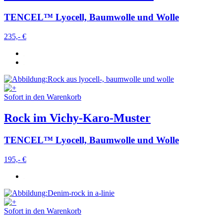
Weitere Informationen:
Datenschutz
,
Impressum
und
TENCEL™ Lyocell, Baumwolle und Wolle
AGB
235,- €
Sofort in den Warenkorb
Rock im Vichy-Karo-Muster
TENCEL™ Lyocell, Baumwolle und Wolle
195,- €
Sofort in den Warenkorb