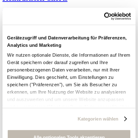
TENCEL™ Lyocell und Leinen
165,- €
Gerätezugriff und Datenverarbeitung für Präferenzen,
Analytics und Marketing
Wir nutzen optionale Dienste, die Informationen auf Ihrem
Gerät speichern oder darauf zugreifen und Ihre
personenbezogenen Daten verarbeiten, nur mit Ihrer
Einwilligung. Dies geschieht, um Einstellungen zu
speichern ("Präferenzen"), um Sie als Besucher zu
Sofort in den Warenkorb
erkennen, um Ihre Nutzung der Website zu analysieren
und auszuwerten und um unsere Website anzupassen
Kontraststoff-Shorts
und zu optimieren ("Analytics"), um Nutzungsprofile über
die von Ihnen angeklickte Werbung und Ihre Interessen
TENCEL™ Lyocell und Leinen
Kategorien wählen
zu erstellen, um personalisierte Werbung auszuliefern,
165,- €
um Sie auf anderen Websites wiederzuerkennen und um
Sie erneut mit Werbung anzusprechen sowie um unsere
Alle optionalen Tools akzeptieren