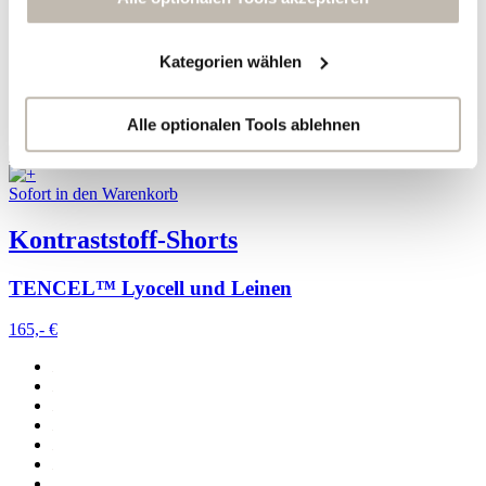
Werbekampagnen auszuwerten ("Marketing").
Kategorien wählen
Ihre Daten werden mit Dienstanbietern geteilt, die wir in
der Datenschutzerklärung genauer auflisten oder wenn
Sie auf "Kategorien wählen" klicken.
Alle optionalen Tools ablehnen
Indem Sie auf "Alle optionalen Tools akzeptieren" klicken,
Sofort in den Warenkorb
erklären Sie sich mit der Nutzung der optionalen Tools
wie zuvor beschrieben einverstanden.
Kontraststoff-Shorts
Sie können Ihre Einwilligung jederzeit anpassen oder für
TENCEL™ Lyocell und Leinen
die Zukunft widerrufen.
165,- €
Weitere Informationen:
Datenschutz
,
Impressum
und
AGB