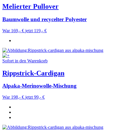
Weitere Informationen:
Datenschutz
,
Impressum
und
Melierter Pullover
AGB
Baumwolle und recycelter Polyester
War 169,- €
jetzt 119,- €
Sofort in den Warenkorb
Rippstrick-Cardigan
Alpaka-Merinowolle-Mischung
War 198,- €
jetzt 99,- €